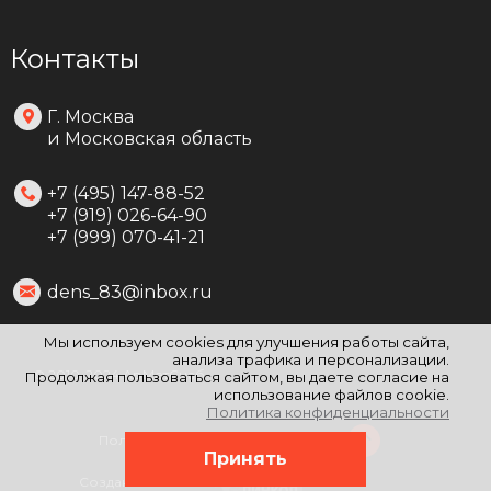
Контакты
Г. Москва
и Московская область
+7 (495) 147-88-52
+7 (919) 026-64-90
+7 (999) 070-41-21
dens_83@inbox.ru
Мы используем cookies для улучшения работы сайта,
анализа трафика и персонализации.
© 2010-2024 АрМетСнаб
Продолжая пользоваться сайтом, вы даете согласие на
использование файлов cookie.
Политика конфиденциальности
Политика конфиденциальности
Принять
Создание сайта