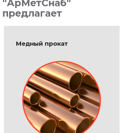
"АрМетСнаб"
предлагает
Медный прокат