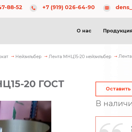
dens_83@inbox.ru
c 08:00 до 20:00
47-88-52
+7 (919) 026-64-90
dens_
О нас
Продукци
Лента
окат
Нейзильбер
Лента МНЦ15-20 нейзильбер
НЦ15-20 ГОСТ
Оставить
В налич