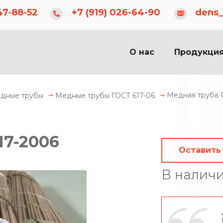
dens_83@inbox.ru
c 08:00 до 20:00
47-88-52
+7 (919) 026-64-90
dens_
О нас
Продукци
Медная труба Г
дные трубы
Медные трубы ГОСТ 617-06
17-2006
Оставить
В налич