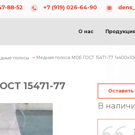
dens_83@inbox.ru
c 08:00 до 20:00
47-88-52
+7 (919) 026-64-90
dens_
О нас
Продукци
Медная полоса М0б ГОСТ 15471-77 1х400х10
дные полосы
ОСТ 15471-77
Оставить
В налич