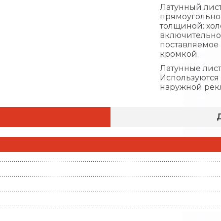
Латунный лист
прямоугольно
толщиной: холо
включительно
поставляемое 
кромкой.
Латунные лист
Используются 
наружной рекл