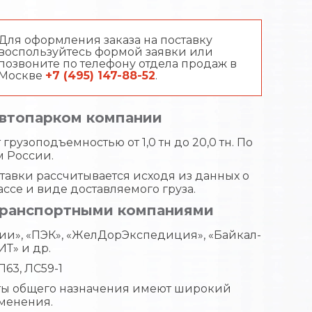
Для оформления заказа на поставку
воспользуйтесь формой заявки или
позвоните по телефону отдела продаж в
Москве
+7 (495) 147-88-52
.
автопарком компании
грузоподъемностью от 1,0 тн до 20,0 тн. По
м России.
тавки рассчитывается исходя из данных о
ассе и виде доставляемого груза.
транспортными компаниями
ии», «ПЭК», «ЖелДорЭкспедиция», «Байкал-
ИТ» и др.
Л63, ЛС59-1
ты общего назначения имеют широкий
менения.