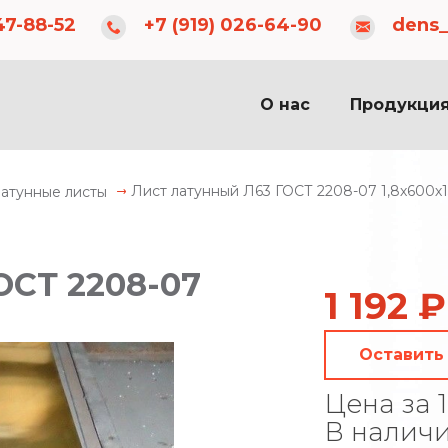
dens_83@inbox.ru
c 08:00 до 20:00
47-88-52
+7 (919) 026-64-90
dens_
О нас
Продукци
Лист латунный Л63 ГОСТ 2208-07 1,8х600х
атунные листы
ОСТ 2208-07
1 192 ₽
Оставить
Цена за 1
В налич