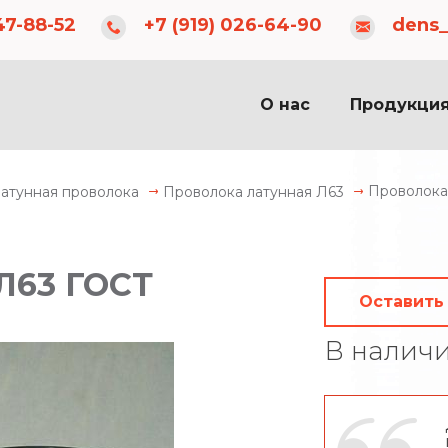
dens_83@inbox.ru
c 08:00 до 20:00
47-88-52
+7 (919) 026-64-90
dens_
О нас
Продукци
Проволока
атунная проволока
Проволока латунная Л63
Л63 ГОСТ
Оставить
В налич